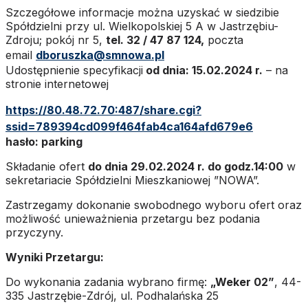
Szczegółowe informacje można uzyskać w siedzibie
Spółdzielni przy ul. Wielkopolskiej 5 A w Jastrzębiu-
Zdroju; pokój nr 5,
tel. 32 / 47 87 124,
poczta
email
dboruszka@smnowa.pl
Udostępnienie specyfikacji
od dnia: 15.02.2024 r.
– na
stronie internetowej
https://80.48.72.70:487/share.cgi?
ssid=789394cd099f464fab4ca164afd679e6
hasło: parking
Składanie ofert
do dnia 29.02.2024 r. do godz.14:00
w
sekretariacie Spółdzielni Mieszkaniowej ”NOWA”.
Zastrzegamy dokonanie swobodnego wyboru ofert oraz
możliwość unieważnienia przetargu bez podania
przyczyny.
Wyniki Przetargu:
Do wykonania zadania wybrano firmę:
„Weker 02”
, 44-
335 Jastrzębie-Zdrój, ul. Podhalańska 25