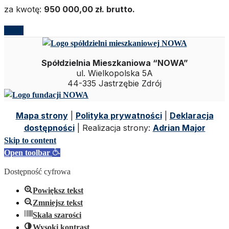
za kwotę:
950 000,00 zł. brutto.
Wróć
Spółdzielnia Mieszkaniowa “NOWA”
ul. Wielkopolska 5A
44-335 Jastrzębie Zdrój
Mapa strony
|
Polityka prywatności
|
Deklaracja
dostępności
| Realizacja strony:
Adrian Major
Skip to content
Open toolbar
Dostępność cyfrowa
Powiększ tekst
Zmniejsz tekst
Skala szarości
Wysoki kontrast