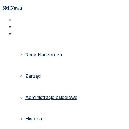
SM Nowa
Strona główna
e-kartoteka
O spółdzielni
Rada Nadzorcza
Zarząd
Administracje osiedlowe
Historia