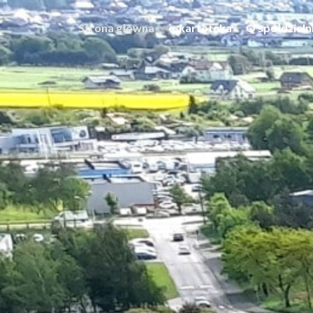
Strona główna
e-kartoteka
O spółdzieln