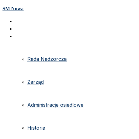
SM Nowa
Strona główna
e-kartoteka
O spółdzielni
Rada Nadzorcza
Zarząd
Administracje osiedlowe
Historia