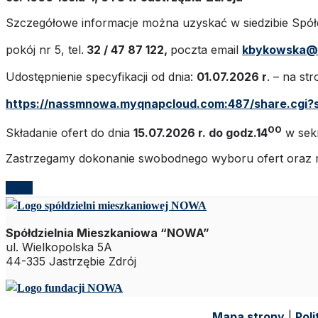
Szczegółowe informacje można uzyskać w siedzibie Spółdz
pokój nr 5, tel.
32 / 47 87 122,
poczta email
kbykowska@
Udostępnienie specyfikacji od dnia:
01.07.2026 r
. – na st
https://nassmnowa.myqnapcloud.com:487/share.cgi
00
Składanie ofert do dnia
15.07.2026 r. do godz.14
w sekr
Zastrzegamy dokonanie swobodnego wyboru ofert oraz m
Wróć
Spółdzielnia Mieszkaniowa “NOWA”
ul. Wielkopolska 5A
44-335 Jastrzębie Zdrój
Mapa strony
|
Pol