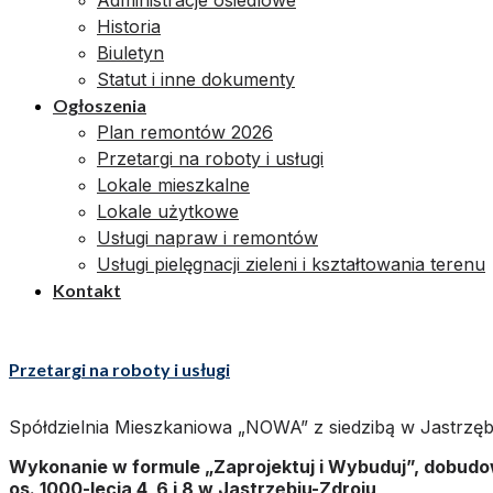
Administracje osiedlowe
Historia
Biuletyn
Statut i inne dokumenty
Ogłoszenia
Plan remontów 2026
Przetargi na roboty i usługi
Lokale mieszkalne
Lokale użytkowe
Usługi napraw i remontów
Usługi pielęgnacji zieleni i kształtowania terenu
Kontakt
Przetargi na roboty i usługi
Spółdzielnia Mieszkaniowa „NOWA” z siedzibą w Jastrzębi
Wykonanie w formule „Zaprojektuj i Wybuduj”, dobud
os. 1000-lecia 4, 6 i 8 w Jastrzębiu-Zdroju