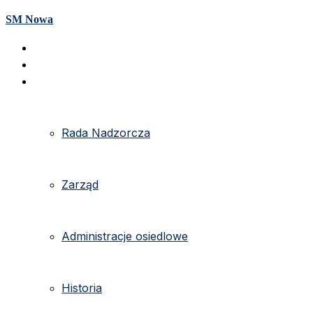
SM Nowa
Strona główna
e-kartoteka
O spółdzielni
Rada Nadzorcza
Zarząd
Administracje osiedlowe
Historia