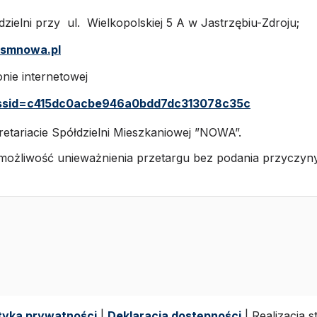
ielni przy ul. Wielkopolskiej 5 A w Jastrzębiu-Zdroju;
smnowa.pl
ronie internetowej
?ssid=c415dc0acbe946a0bdd7dc313078c35c
etariacie Spółdzielni Mieszkaniowej ”NOWA”.
ożliwość unieważnienia przetargu bez podania przyczyny
ityka prywatności
|
Deklaracja dostępności
| Realizacja 