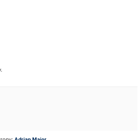
.
strony:
Adrian Major