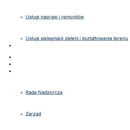
Usługi napraw i remontów
Usługi pielęgnacji zieleni i kształtowania terenu
Kontakt
Strona główna
e-kartoteka
O spółdzielni
Rada Nadzorcza
Zarząd